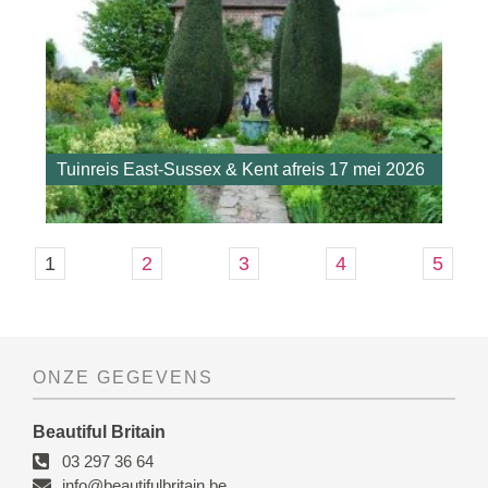
Tuinreis East-Sussex & Kent afreis 17 mei 2026
1
2
3
4
5
ONZE GEGEVENS
Beautiful Britain
03 297 36 64
info@beautifulbritain.be