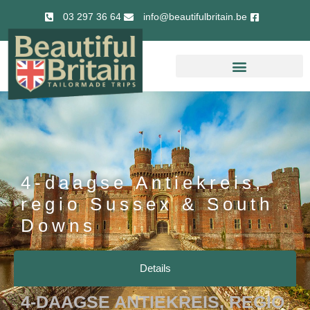
03 297 36 64
info@beautifulbritain.be
4-daagse Antiekreis,
regio Sussex & South
Downs
Details
4-DAAGSE ANTIEKREIS, REGIO