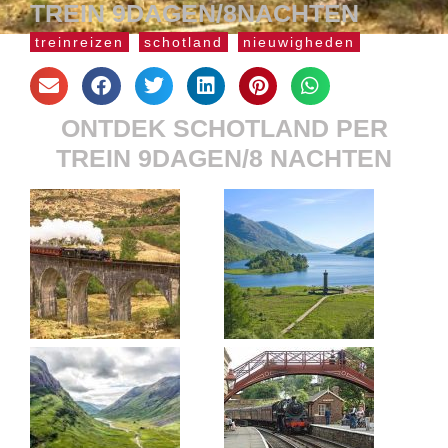
TREIN 9DAGEN/8NACHTEN
treinreizen
schotland
nieuwigheden
ONTDEK SCHOTLAND PER
TREIN 9DAGEN/8 NACHTEN