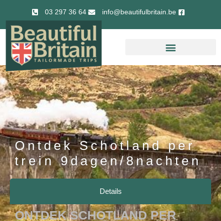
03 297 36 64
info@beautifulbritain.be
Ontdek Schotland per
trein 9dagen/8nachten
Details
ONTDEK SCHOTLAND PER