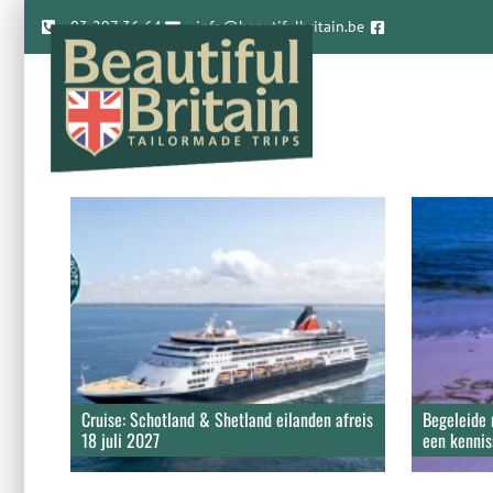
03 297 36 64
info@beautifulbritain.be
Cruise: Schotland & Shetland eilanden afreis
Begeleide 
18 juli 2027
een kennis