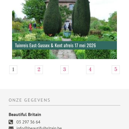
Tuinreis East-Sussex & Kent afreis 17 mei 2026
1
2
3
4
5
ONZE GEGEVENS
Beautiful Britain
03 297 36 64
info@beautifulbritain.be