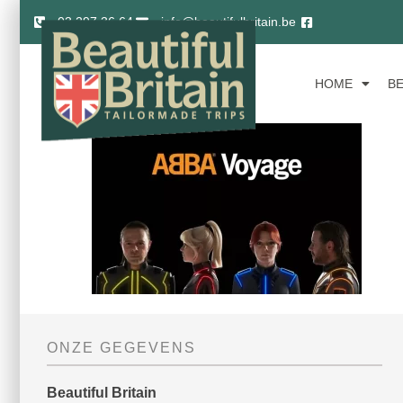
03 297 36 64
info@beautifulbritain.be
HOME
B
ONZE GEGEVENS
Beautiful Britain