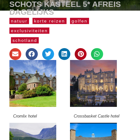
SCHOTS KASTEEL 5* AFREIS
DAGELIJKS
natuur
korte reizen
golfen
exclusiviteiten
schotland
Cromlix hotel
Crossbasket Castle hotel