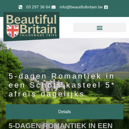
03 297 36 64
info@beautifulbritain.be
5-dagen Romantiek in
een Schots kasteel 5*
afreis dagelijks
Details
5-DAGEN ROMANTIEK IN EEN