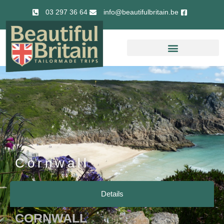
03 297 36 64
info@beautifulbritain.be
Cornwall
Details
CORNWALL