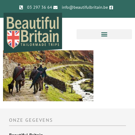
03 297 36 64
info@beautifulbritain.be
ONZE GEGEVENS