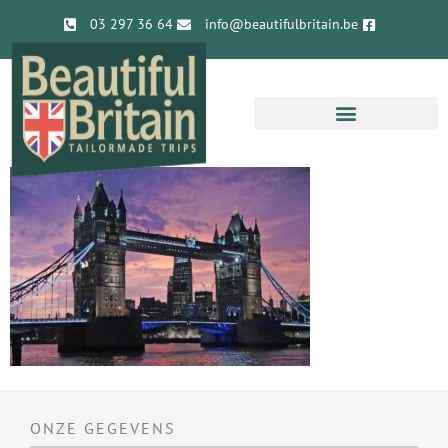
03 297 36 64
info@beautifulbritain.be
ONZE GEGEVENS