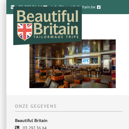
03 297 36 64
info@beautifulbritain.be
ONZE GEGEVENS
Beautiful Britain
03 297 36 64