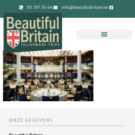
03 297 36 64
info@beautifulbritain.be
ONZE GEGEVENS