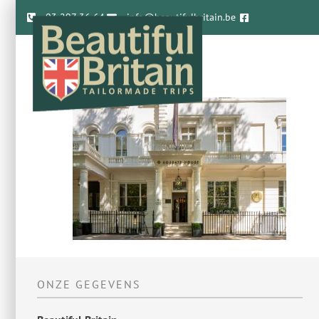
03 297 36 64
info@beautifulbritain.be
ONZE GEGEVENS