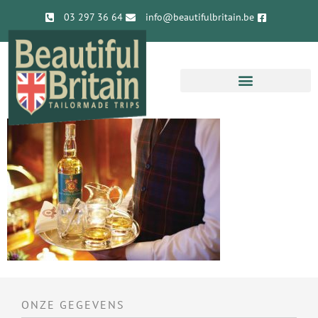
03 297 36 64
info@beautifulbritain.be
ONZE GEGEVENS