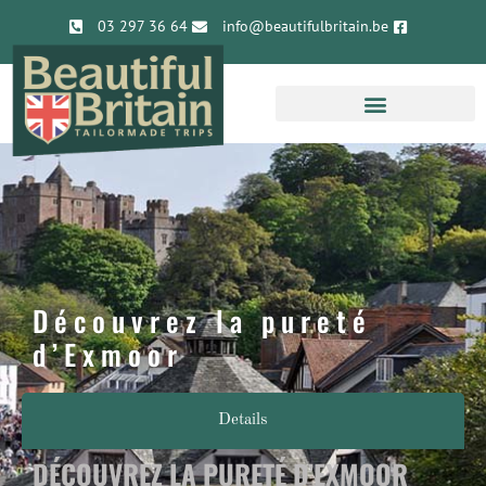
03 297 36 64
info@beautifulbritain.be
Découvrez la pureté
d’Exmoor
Details
DÉCOUVREZ LA PURETÉ D’EXMOOR