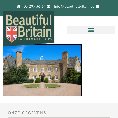
03 297 36 64
info@beautifulbritain.be
ONZE GEGEVENS