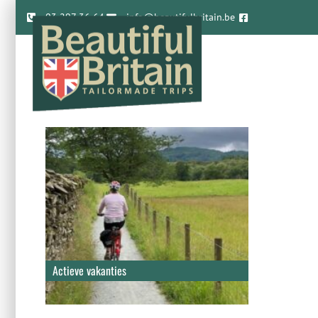
03 297 36 64
info@beautifulbritain.be
Actieve vakanties