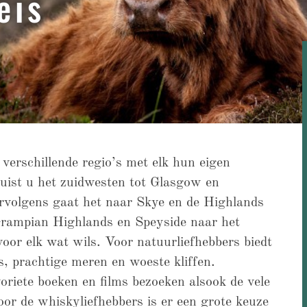
eis
 verschillende regio’s met elk hun eigen
uist u het zuidwesten tot Glasgow en
rvolgens gaat het naar Skye en de Highlands
Grampian Highlands en Speyside naar het
voor elk wat wils. Voor natuurliefhebbers biedt
, prachtige meren en woeste kliffen.
oriete boeken en films bezoeken alsook de vele
r de whiskyliefhebbers is er een grote keuze