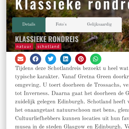
Klassieke rondr
Details
Foto's
Gelijksaardig
KLASSIEKE RONDREIS
natuur
schotland
Tijdens deze Schotlandreis bezoekt u heel wat
typische karakter. Vanaf Gretna Green doorkr
omgeving. U toert doorheen de Trossachs, ve
tot Inverness. Daarna gaat het doorheen de 
zuidelijk gelegen Edinburgh. Schotland heeft 
het onaangetast natuurschoon met bens, glens
Cultuurliefhebbers kunnen locaties uit hun fav
musea in de steden Glasgow en Edinburgh. Voo