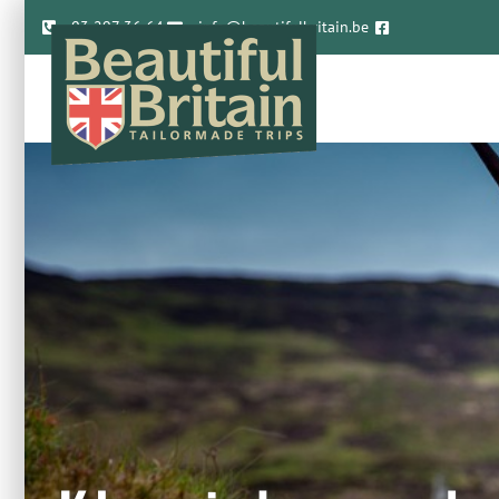
03 297 36 64
info@beautifulbritain.be